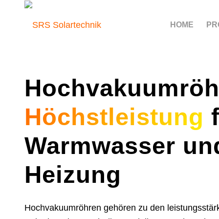
HOME
PR
Hochvakuumröh
Höchstleistung
f
Warmwasser un
Heizung
Hochvakuumröhren gehören zu den leistungsstärk