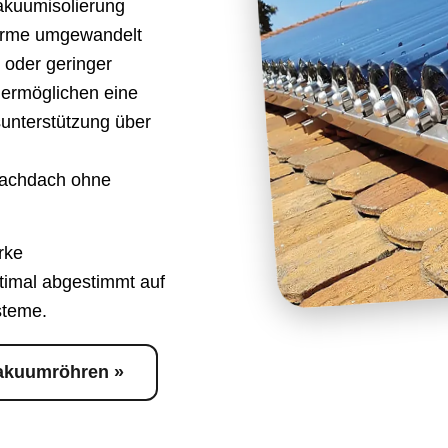
Vakuumisolierung
Wärme umgewandelt
 oder geringer
ermöglichen eine
unterstützung über
lachdach ohne
rke
timal abgestimmt auf
steme.
vakuumröhren »