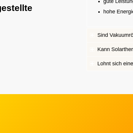
gute Leistu
estellte
hohe Energi
Sind Vakuumröh
Kann Solarthe
Lohnt sich ein