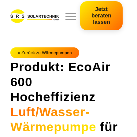
Jetzt
beraten
lassen
« Zurück zu Wärmepumpen
Produkt: EcoAir
600
Hocheffizienz
Luft/Wasser-
Wärmepumpe
für